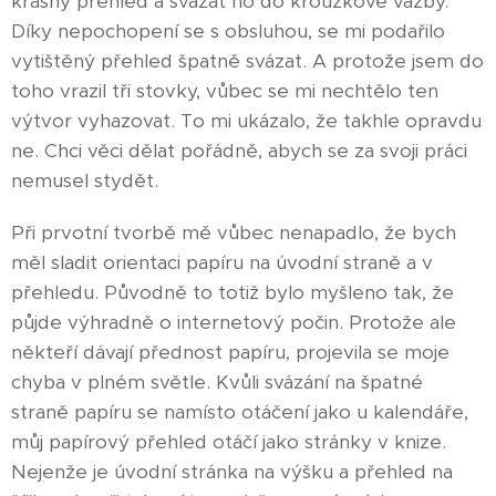
krásný přehled a svázat ho do kroužkové vazby.
Díky nepochopení se s obsluhou, se mi podařilo
vytištěný přehled špatně svázat. A protože jsem do
toho vrazil tři stovky, vůbec se mi nechtělo ten
výtvor vyhazovat. To mi ukázalo, že takhle opravdu
ne. Chci věci dělat pořádně, abych se za svoji práci
nemusel stydět.
Při prvotní tvorbě mě vůbec nenapadlo, že bych
měl sladit orientaci papíru na úvodní straně a v
přehledu. Původně to totiž bylo myšleno tak, že
půjde výhradně o internetový počin. Protože ale
někteří dávají přednost papíru, projevila se moje
chyba v plném světle. Kvůli svázání na špatné
straně papíru se namísto otáčení jako u kalendáře,
můj papírový přehled otáčí jako stránky v knize.
Nejenže je úvodní stránka na výšku a přehled na