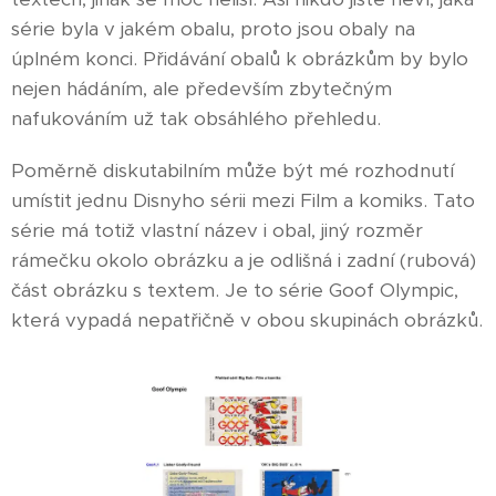
série byla v jakém obalu, proto jsou obaly na
úplném konci. Přidávání obalů k obrázkům by bylo
nejen hádáním, ale především zbytečným
nafukováním už tak obsáhlého přehledu.
Poměrně diskutabilním může být mé rozhodnutí
umístit jednu Disnyho sérii mezi Film a komiks. Tato
série má totiž vlastní název i obal, jiný rozměr
rámečku okolo obrázku a je odlišná i zadní (rubová)
část obrázku s textem. Je to série Goof Olympic,
která vypadá nepatřičně v obou skupinách obrázků.