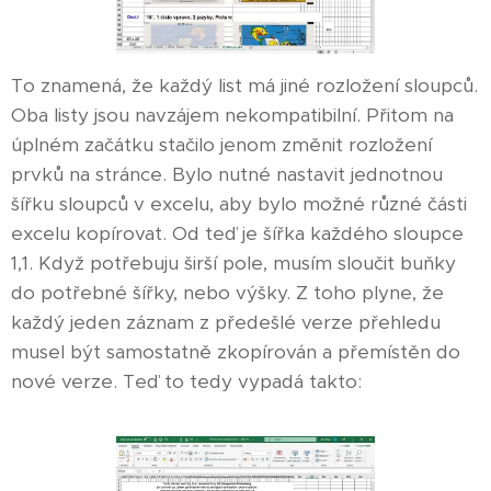
To znamená, že každý list má jiné rozložení sloupců.
Oba listy jsou navzájem nekompatibilní. Přitom na
úplném začátku stačilo jenom změnit rozložení
prvků na stránce. Bylo nutné nastavit jednotnou
šířku sloupců v excelu, aby bylo možné různé části
excelu kopírovat. Od teď je šířka každého sloupce
1,1. Když potřebuju širší pole, musím sloučit buňky
do potřebné šířky, nebo výšky. Z toho plyne, že
každý jeden záznam z předešlé verze přehledu
musel být samostatně zkopírován a přemístěn do
nové verze. Teď to tedy vypadá takto: