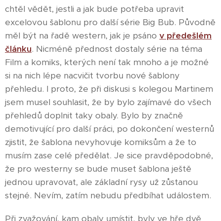
chtěl vědět, jestli a jak bude potřeba upravit
excelovou šablonu pro další série Big Bub. Původně
měl být na řadě western, jak je psáno
v předešlém
článku
. Nicméně přednost dostaly série na téma
Film a komiks, kterých není tak mnoho a je možné
si na nich lépe nacvičit tvorbu nové šablony
přehledu. I proto, že při diskusi s kolegou Martinem
jsem musel souhlasit, že by bylo zajímavé do všech
přehledů doplnit taky obaly. Bylo by značně
demotivující pro další práci, po dokončení westernů
zjistit, že šablona nevyhovuje komiksům a že to
musím zase celé předělat. Je sice pravděpodobné,
že pro westerny se bude muset šablona ještě
jednou upravovat, ale základní rysy už zůstanou
stejné. Nevím, zatím nebudu předbíhat událostem.
Při zvažování, kam obaly umístit, byly ve hře dvě