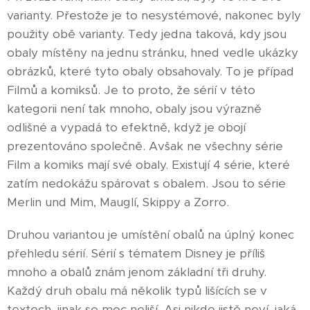
varianty. Přestože je to nesystémové, nakonec byly
použity obě varianty. Tedy jedna taková, kdy jsou
obaly místěny na jednu stránku, hned vedle ukázky
obrázků, které tyto obaly obsahovaly. To je případ
Filmů a komiksů. Je to proto, že sérií v této
kategorii není tak mnoho, obaly jsou výrazně
odlišné a vypadá to efektně, když je obojí
prezentováno společně. Avšak ne všechny série
Film a komiks mají své obaly. Existují 4 série, které
zatím nedokážu spárovat s obalem. Jsou to série
Merlin und Mim, Mauglí, Skippy a Zorro.
Druhou variantou je umístění obalů na úplný konec
přehledu sérií. Sérií s tématem Disney je příliš
mnoho a obalů znám jenom základní tři druhy.
Každý druh obalu má několik typů lišících se v
textech, jinak se moc neliší. Asi nikdo jistě neví, jaká