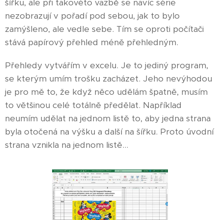
šířku, ale při takovéto vazbě se navíc série
nezobrazují v pořadí pod sebou, jak to bylo
zamýšleno, ale vedle sebe. Tím se oproti počítači
stává papírový přehled méně přehledným.
Přehledy vytvářím v excelu. Je to jediný program,
se kterým umím trošku zacházet. Jeho nevýhodou
je pro mě to, že když něco udělám špatně, musím
to většinou celé totálně předělat. Například
neumím udělat na jednom listě to, aby jedna strana
byla otočená na výšku a další na šířku. Proto úvodní
strana vznikla na jednom listě...