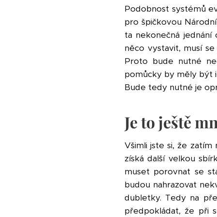
Podobnost systémů evid
pro špičkovou Národní 
ta nekonečná jednání 
něco vystavit, musí se 
Proto bude nutné nech
pomůcky by měly být ide
Bude tedy nutné je op
Je to ještě m
Všimli jste si, že za
získá další velkou sbí
muset porovnat se stá
budou nahrazovat nekval
dubletky. Tedy na př
předpokládat, že při 