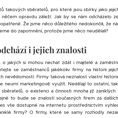
ů takových sběratelů, pro které jsou sbírky jako jeji
a něčem opravdu záleží. Jak by se nám odcházelo ze
aopatřené. Že jsme něco důležitého nedokončili, že n
eme do zapomnění, protože jsme něco neudělali?
odchází i jejich znalosti
i, o jakých si mohou nechat zdát i majitelé a zaměstna
ejte se zaměstnanců jakékoliv firmy na historii jeji
ch nevědomostí. Firmy taková neznalost vlastní histori
še neumí marketingově využít. Nedělají to ostatní, tak
sběratelů, o existenci a činnosti mnoha již zaniklý
tejné to bude se znalostí současných firem za dalšíc
dnes vše dostupné na internetu prostřednictvím vyhl
aniklé firmy? O firmy, které se samy rozhodly nez