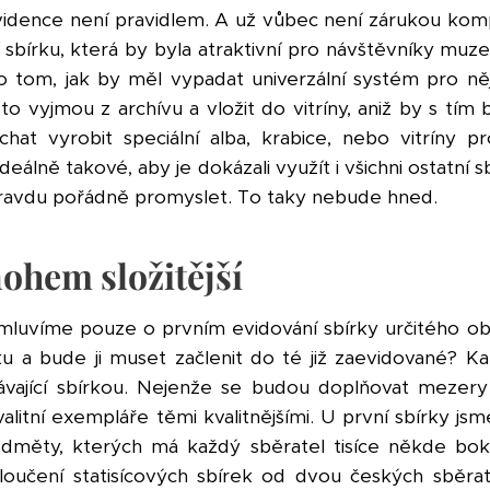
ence není pravidlem. A už vůbec není zárukou kompat
sbírku, která by byla atraktivní pro návštěvníky muz
o tom, jak by měl vypadat univerzální systém pro n
to vyjmou z archívu a vložit do vitríny, aniž by s tím by
at vyrobit speciální alba, krabice, nebo vitríny pr
álně takové, aby je dokázali využít i všichni ostatní
ravdu pořádně promyslet. To taky nebude hned.
nohem složitější
tím mluvíme pouze o prvním evidování sbírky určitého
rku a bude ji muset začlenit do té již zaevidované?
vající sbírkou. Nejenže se budou doplňovat mezery
itní exempláře těmi kvalitnějšími. U první sbírky jsm
edměty, kterých má každý sběratel tisíce někde b
sloučení statisícových sbírek od dvou českých sběra