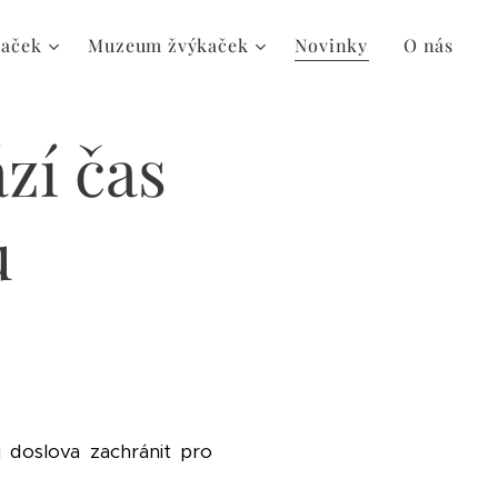
kaček
Muzeum žvýkaček
Novinky
O nás
zí čas
u
 doslova zachránit pro