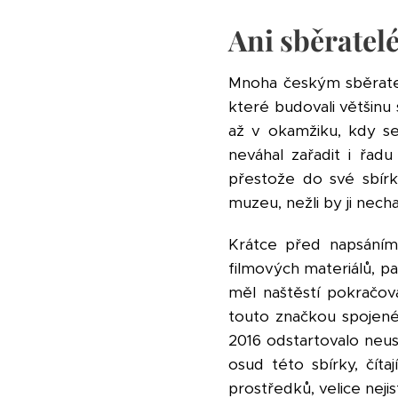
Ani sběratel
Mnoha českým sběratel
které budovali většinu
až v okamžiku, kdy s
neváhal zařadit i řadu 
přestože do své sbírky 
muzeu, nežli by ji nechal
Krátce před napsáním
filmových materiálů, p
měl naštěstí pokračov
touto značkou spojené
2016 odstartovalo neustá
osud této sbírky, čít
prostředků, velice neji