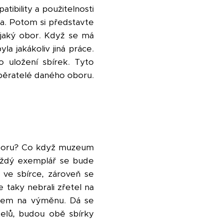
ibility a použitelnosti
ea. Potom si představte
ějaký obor. Když se má
la jakákoliv jiná práce.
o uložení sbírek. Tyto
 sběratelé daného oboru.
 oboru? Co když muzeum
 Každý exemplář se bude
 ve sbírce, zároveň se
e taky nebrali zřetel na
okem na výměnu. Dá se
telů, budou obě sbírky