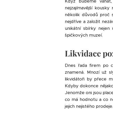
Když budeme váhat, 
nejzajímavější kousky
několik důvodů proč 
nejdříve a založit nez
unikátní sbírky nejen 
špičkových muzeí.
Likvidace po
Dnes řada firem po ce
znamená. Mnozí už sly
likvidátoři by přece mu
Kdyby dokonce nějakou č
Jenomže oni jsou placen
co má hodnotu a co ne
jejich nejistého prodeje