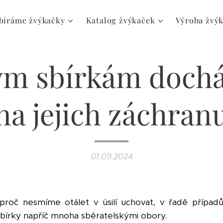
bíráme žvýkačky
Katalog žvýkaček
Výroba žvý
m sbírkám dochá
na jejich záchran
01.09.2024
 proč nesmíme otálet v úsilí uchovat, v řadě případů
sbírky napříč mnoha sběratelskými obory.