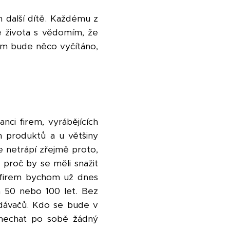
ch další dítě. Každému z
 života s vědomím, že
ám bude něco vyčítáno,
nci firem, vyrábějících
ch produktů a u většiny
e netrápí zřejmě proto,
 proč by se měli snažit
ch firem bychom už dnes
h 50 nebo 100 let. Bez
edávačů. Kdo se bude v
anechat po sobě žádný