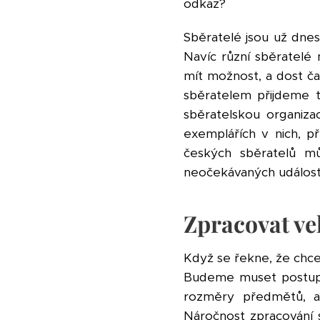
odkaz?
Sběratelé jsou už dnes 
Navíc různí sběratel
mít možnost, a dost č
sběratelem přijdeme t
sběratelskou organizac
exemplářích v nich, p
českých sběratelů mů
neočekávaných událost
Zpracovat ve
Když se řekne, že chce
Budeme muset postupně 
rozměry předmětů, a
Náročnost zpracování 