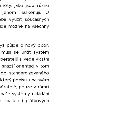
měty, jako jsou různé
y jenom naskenují. U
eba využít současných
 bude možné na všechny
dyž půjde o nový obor.
 musí se určit systém
ěratelů si vede vlastní
snazší orientaci v tom
do standardizovaného
 který popisuju na svém
ěratelé, pouze v rámci
 naše systémy ukládání
h obalů od plátkových