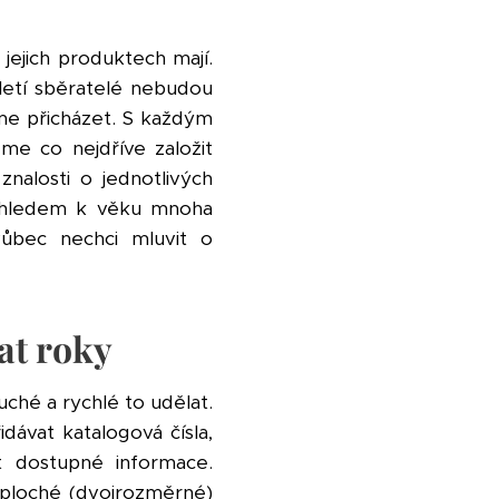
 jejich produktech mají.
etí sběratelé nebudou
me přicházet. S každým
me co nejdříve založit
znalosti o jednotlivých
 Vzhledem k věku mnoha
vůbec nechci mluvit o
at roky
ché a rychlé to udělat.
dávat katalogová čísla,
 dostupné informace.
 ploché (dvojrozměrné)