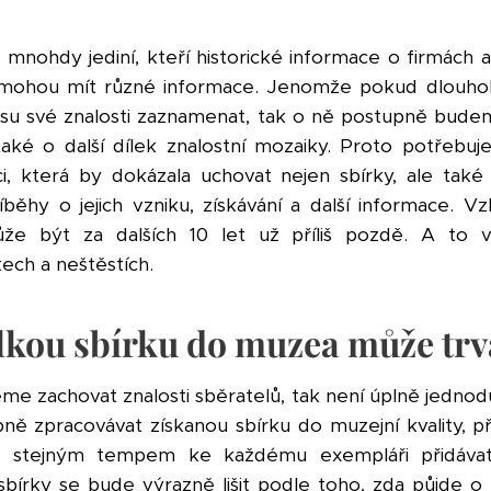
mnohdy jediní, kteří historické informace o firmách a
é mohou mít různé informace. Jenomže pokud dlouhol
asu své znalosti zaznamenat, tak o ně postupně bude
aké o další dílek znalostní mozaiky. Proto potřebuje
i, která by dokázala uchovat nejen sbírky, ale také 
říběhy o jejich vzniku, získávání a další informace.
že být za dalších 10 let už příliš pozdě. A to 
ech a neštěstích.
lkou sbírku do muzea může trv
me zachovat znalosti sběratelů, tak není úplně jednodu
zpracovávat získanou sbírku do muzejní kvality, při
 stejným tempem ke každému exempláři přidávat
sbírky se bude výrazně lišit podle toho, zda půjde o