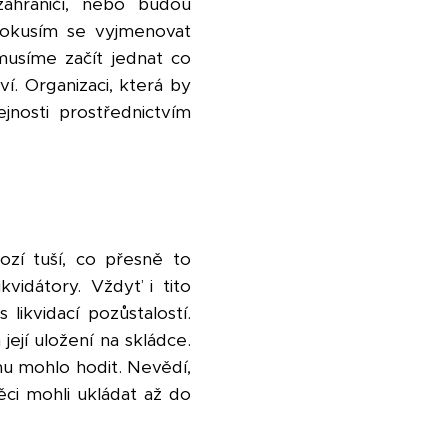
ahraničí, nebo budou
 Pokusím se vyjmenovat
usíme začít jednat co
í. Organizaci, která by
ejnosti prostřednictvím
ozí tuší, co přesně to
vidátory. Vždyť i tito
 likvidací pozůstalostí.
její uložení na skládce.
omu mohlo hodit. Nevědí,
ci mohli ukládat až do