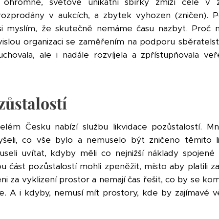
ohromné, světově unikátní sbírky zmizí celé v z
 rozprodány v aukcích, a zbytek vyhozen (zničen).
si myslím, že skutečně nemáme času nazbyt. Proč m
ávislou organizaci se zaměřením na podporu sběratelstv
uchovala, ale i nadále rozvíjela a zpřístupňovala veř
zůstalostí
lém Česku nabízí službu likvidace pozůstalostí. Mn
šeli, co vše bylo a nemuselo být zničeno těmito lik
seli uvítat, kdyby měli co nejnižší náklady spojené s
ást pozůstalostí mohli zpeněžit, místo aby platili za 
i za vyklizení prostor a nemají čas řešit, co by se k
. A i kdyby, nemusí mít prostory, kde by zajímavé vě
.