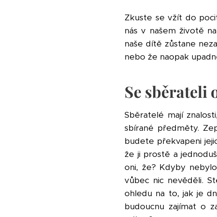
Zkuste se vžít do pocit
nás v našem životě n
naše dítě zůstane nez
nebo že naopak upadn
Se sběrateli 
Sběratelé mají znalost
sbírané předměty. Zept
budete překvapeni jeji
že ji prostě a jednodu
oni, že? Kdyby nebylo 
vůbec nic nevěděli. S
ohledu na to, jak je 
budoucnu zajímat o z