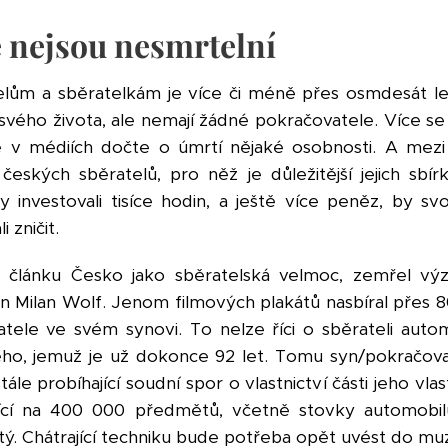
é nejsou nesmrtelní
ům a sběratelkám je více či méně přes osmdesát let
 svého života, ale nemají žádné pokračovatele. Více se
e v médiích dočte o úmrtí nějaké osobnosti. A mezi
českých sběratelů, pro něž je důležitější jejich sbírk
investovali tisíce hodin, a ještě více peněz, by svoj
i zničit.
 článku Česko jako sběratelská velmoc, zemřel vý
an Milan Wolf. Jenom filmových plakátů nasbíral přes 8
atele ve svém synovi. To nelze říci o sběrateli auto
ho, jemuž je už dokonce 92 let. Tomu syn/pokračova
le probíhající soudní spor o vlastnictví části jeho vlas
ající na 400 000 předmětů, včetně stovky automobil
stý. Chátrající techniku bude potřeba opět uvést do mu