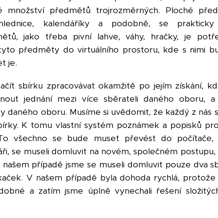
 množství předmětů trojrozměrných. Ploché před
hlednice, kalendáříky a podobně, se praktick
ětů, jako třeba pivní lahve, váhy, hračky, je potř
 tyto předměty do virtuálního prostoru, kde s nimi
t je.
čít sbírku zpracovávat okamžitě po jejím získání, k
nout jednání mezi více sběrateli daného oboru, a
ky daného oboru. Musíme si uvědomit, že každý z nás sb
bírky. K tomu vlastní systém poznámek a popisků pro 
To všechno se bude muset převést do počítače, 
ři, se museli domluvit na novém, společném postupu,
 našem případě jsme se museli domluvit pouze dva sb
kaček
. V našem případě byla dohoda rychlá, protože
dobné a zatím jsme úplně vynechali řešení složitýc