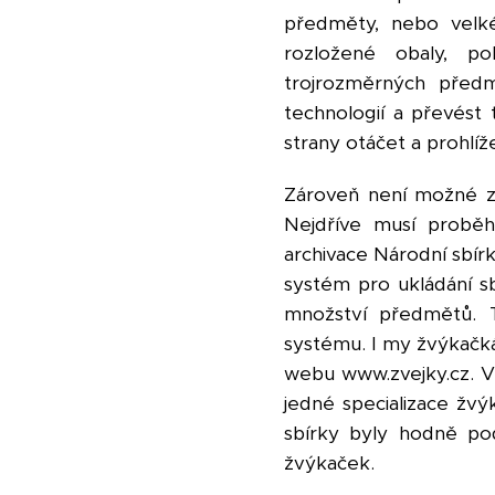
předměty, nebo velké
rozložené obaly, po
trojrozměrných předm
technologií a převést
strany otáčet a prohlíže
Zároveň není možné za
Nejdříve musí proběh
archivace Národní sbír
systém pro ukládání s
množství předmětů. 
systému. I my žvýkačká
webu www.zvejky.cz. V
jedné specializace žvý
sbírky byly hodně po
žvýkaček.