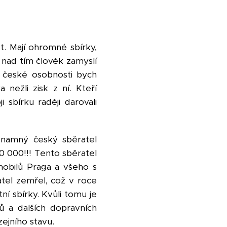
. Mají ohromné sbírky,
 nad tím člověk zamyslí
 české osobnosti bych
a nežli zisk z ní. Kteří
i sbírku raději darovali
znamný český sběratel
0 000!!! Tento sběratel
mobilů Praga a všeho s
tel zemřel, což v roce
tní sbírky. Kvůli tomu je
ů a dalších dopravních
zejního stavu.